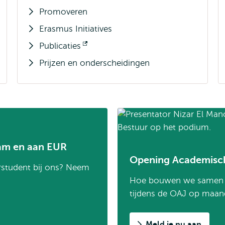
Promoveren
Erasmus Initiatives
Publicaties
Opent
Prijzen en onderscheidingen
extern
dam en aan EUR
Opening Academisc
erstudent bij ons? Neem
Hoe bouwen we samen a
tijdens de OAJ op maan
Meld je nu aan