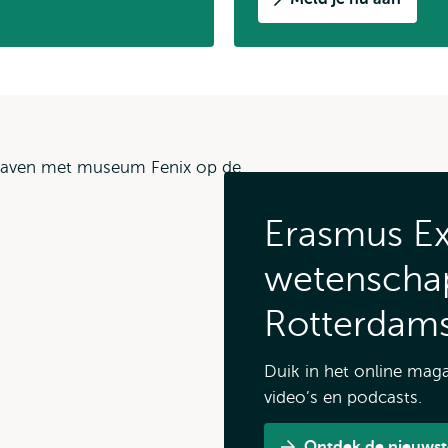
Erasmus Ex
wetenschap
Rotterdam
Duik in het online magaz
video’s en podcasts.
Ontdek de nieuwst