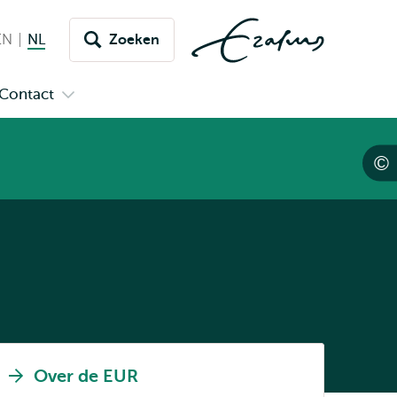
EN
English
NL
Nederlands huidige taal
Zoeken
issel
aar
Contact
n
Open
aal
menu
submenu
pus
Contact
Over de EUR