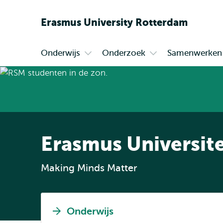
Erasmus
University
Rotterdam
Onderwijs
Onderzoek
Samenwerken
Primair
Open
Open
submenu
submenu
Onderwijs
Onderzoek
Erasmus Universit
Making Minds Matter
Onderwijs