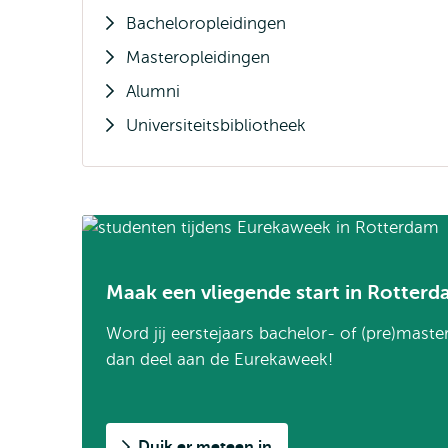
Bacheloropleidingen
Masteropleidingen
Alumni
Universiteitsbibliotheek
Maak een vliegende start in Rotter
Word jij eerstejaars bachelor- of (pre)mast
dan deel aan de Eurekaweek!
Duik er meteen in