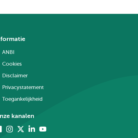
nformatie
ANBI
Cookies
Disclaimer
Privacystatement
Toegankelijkheid
nze kanalen
Facebook
Instagram
X
Linkedin
Youtube
(voorheen