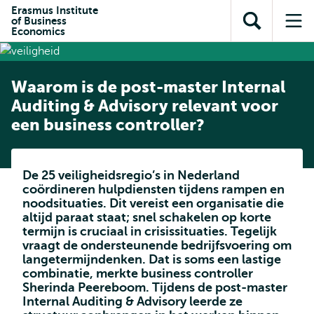
en naar
Erasmus Institute
en naar de
Direct naar
of Business
de
Toon
Op
zoekfunctie
subnavigatie
Economics
inhoud
zoekveld
me
gaan
gaan
Waarom is de post-master Internal
Auditing & Advisory relevant voor
een business controller?
De 25 veiligheidsregio’s in Nederland
coördineren hulpdiensten tijdens rampen en
noodsituaties. Dit vereist een organisatie die
altijd paraat staat; snel schakelen op korte
termijn is cruciaal in crisissituaties. Tegelijk
vraagt de ondersteunende bedrijfsvoering om
langetermijndenken. Dat is soms een lastige
combinatie, merkte business controller
Sherinda Peereboom. Tijdens de post-master
Internal Auditing & Advisory leerde ze