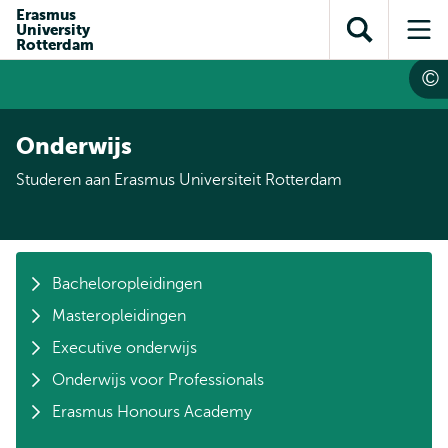
en naar
Erasmus
en naar de
Direct naar
University
de
Toon
Op
zoekfunctie
subnavigatie
Rotterdam
inhoud
zoekveld
me
gaan
gaan
Onderwijs
Studeren aan Erasmus Universiteit Rotterdam
Bacheloropleidingen
Masteropleidingen
Executive onderwijs
Onderwijs voor Professionals
Erasmus Honours Academy