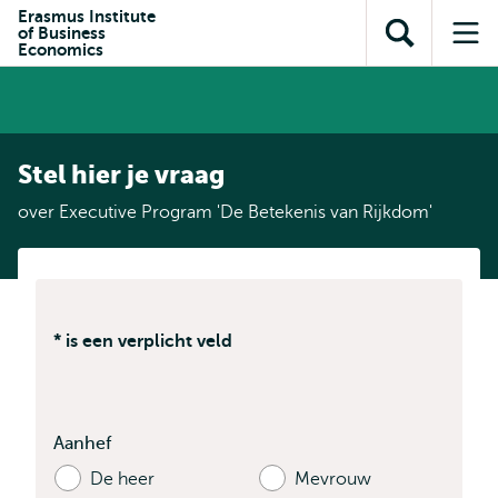
en naar
Erasmus Institute
en naar de
Direct naar
of Business
de
Toon
Op
zoekfunctie
subnavigatie
Economics
inhoud
zoekveld
me
gaan
gaan
Stel hier je vraag
over Executive Program 'De Betekenis van Rijkdom'
* is een verplicht veld
Aanhef
De heer
Mevrouw