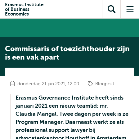
en naar
Erasmus Institute
en naar de
Direct naar
of Business
de
Toon
Op
zoekfunctie
subnavigatie
Economics
inhoud
zoekveld
me
gaan
gaan
Commissaris of toezichthouder zijn
is een vak apart
donderdag 21 jan 2021, 12:00
Blogpost
Erasmus Governance Institute heeft sinds
januari 2021 een nieuw teamlid: mr.
Claudia Mangal. Twee dagen per week is ze
Program Manager. Daarnaast werkt ze als
professional support lawyer bij
advocatenkantoor Houthoff in Amsterdam.