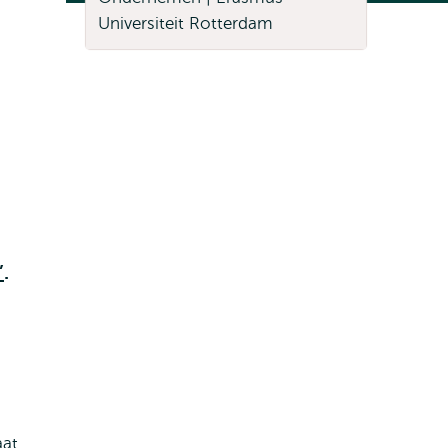
’
.
aat