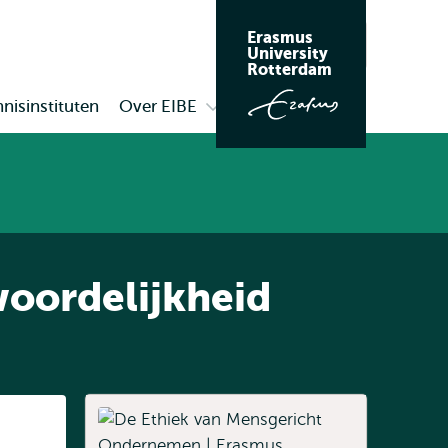
Erasmus
Zoeken
University
Rotterdam
nisinstituten
Over EIBE
Open
submenu
Over
EIBE
oordelijkheid
Listen