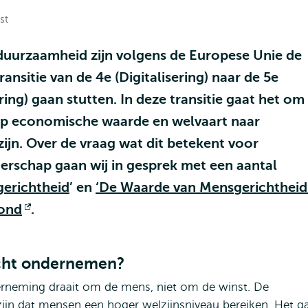
st
duurzaamheid zijn volgens de Europese Unie de
ransitie van de 4e (Digitalisering) naar de 5e
ring) gaan stutten. In deze transitie gaat het om
 op economische waarde en welvaart naar
ijn. Over de vraag wat dit betekent voor
erschap gaan wij in gesprek met een aantal
gerichtheid
’ en
‘De Waarde van Mensgerichtheid
mond
Opent
.
extern
icht ondernemen?
derneming draait om de mens, niet om de winst. De
zijn dat mensen een hoger welzijnsniveau bereiken. Het g