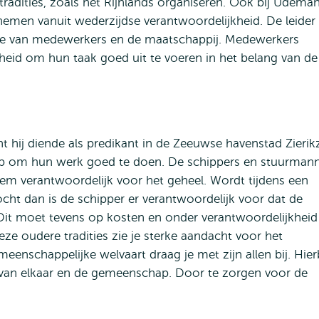
tradities, zoals het Rijnlands organiseren. Ook bij Udema
nemen vanuit wederzijdse verantwoordelijkheid. De leider
hte van medewerkers en de maatschappij. Medewerkers
eid om hun taak goed uit te voeren in het belang van de
t hij diende als predikant in de Zeeuwse havenstad Zierik
 op om hun werk goed te doen. De schippers en stuurman
hem verantwoordelijk voor het geheel. Wordt tijdens een
kocht dan is de schipper er verantwoordelijk voor dat de
Dit moet tevens op kosten en onder verantwoordelijkheid
eze oudere tradities zie je sterke aandacht voor het
meenschappelijke welvaart draag je met zijn allen bij. Hierb
e van elkaar en de gemeenschap. Door te zorgen voor de