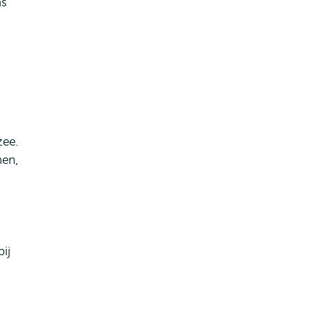
ns
zee.
nen,
ij