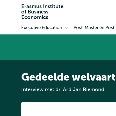
Erasmus Institute
of Business
Economics
Executive Education
Post-Master en Postin
Primair
Open
submenu
Executive
Education
Gedeelde welvaart
Interview met dr. Ard Jan Biemond