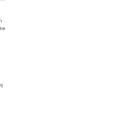
n
tie
ij