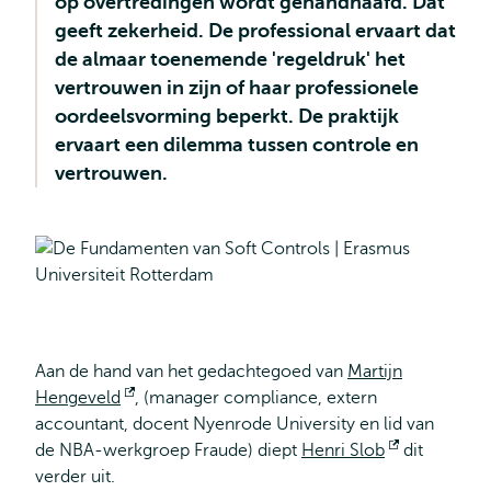
op overtredingen wordt gehandhaafd. Dat
geeft zekerheid. De professional ervaart dat
de almaar toenemende 'regeldruk' het
vertrouwen in zijn of haar professionele
oordeelsvorming beperkt. De praktijk
ervaart een dilemma tussen controle en
vertrouwen.
Aan de hand van het gedachtegoed van
Martijn
Hengeveld
Opent
, (manager compliance, extern
accountant, docent Nyenrode University en lid van
extern
de NBA-werkgroep Fraude) diept
Henri Slob
Opent
dit
verder uit.
extern