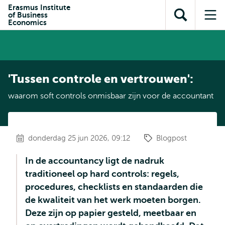
en naar
Erasmus Institute
en naar de
Direct naar
of Business
de
Toon
Op
zoekfunctie
subnavigatie
Economics
inhoud
zoekveld
me
gaan
gaan
'Tussen controle en vertrouwen':
waarom soft controls onmisbaar zijn voor de accountant
donderdag 25 jun 2026, 09:12
Blogpost
In de accountancy ligt de nadruk
traditioneel op hard controls: regels,
procedures, checklists en standaarden die
de kwaliteit van het werk moeten borgen.
Deze zijn op papier gesteld, meetbaar en