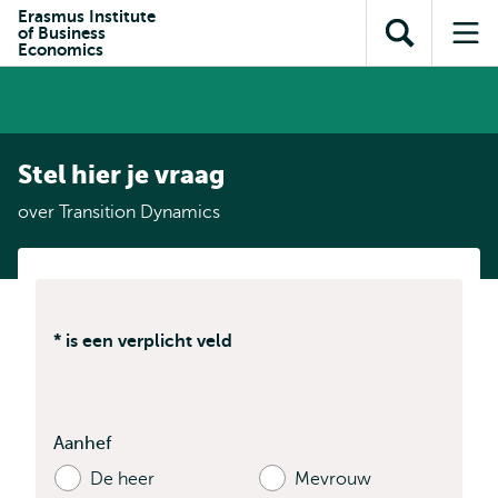
en naar
Erasmus Institute
en naar de
Direct naar
of Business
de
Toon
Op
zoekfunctie
subnavigatie
Economics
inhoud
zoekveld
me
gaan
gaan
Stel hier je vraag
over Transition Dynamics
* is een verplicht veld
Aanhef
De heer
Mevrouw