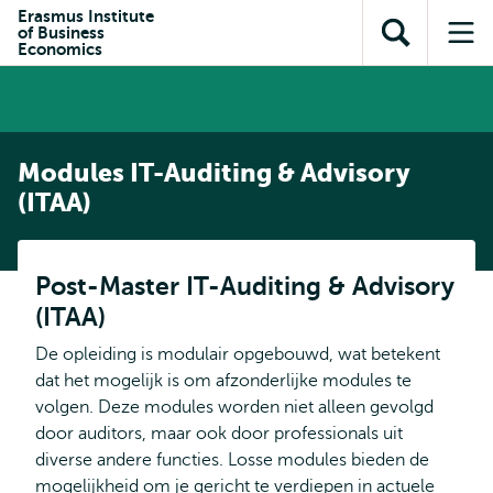
en naar
Erasmus Institute
en naar de
Direct naar
of Business
de
Toon
Op
zoekfunctie
subnavigatie
Economics
inhoud
zoekveld
me
gaan
gaan
Modules IT-Auditing & Advisory
(ITAA)
Post-Master IT-Auditing & Advisory
(ITAA)
De opleiding is modulair opgebouwd, wat betekent
dat het mogelijk is om afzonderlijke modules te
volgen. Deze modules worden niet alleen gevolgd
door auditors, maar ook door professionals uit
diverse andere functies. Losse modules bieden de
mogelijkheid om je gericht te verdiepen in actuele