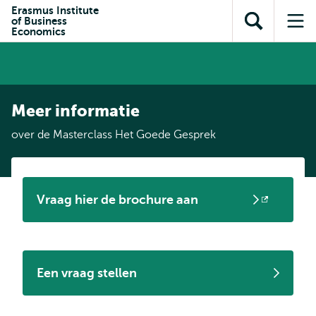
en naar
Erasmus Institute
en naar de
Direct naar
of Business
de
Toon
Op
zoekfunctie
subnavigatie
Economics
inhoud
zoekveld
me
gaan
gaan
Meer informatie
over de Masterclass Het Goede Gesprek
Vraag hier de brochure aan
Opent
extern
Een vraag stellen