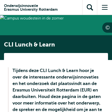
en naar
en naar de
Direct naar
Onderwijsinnovatie
de
Erasmus University Rotterdam
Toon
Op
zoekfunctie
subnavigatie
inhoud
zoekveld
me
gaan
gaan
CLI Lunch & Learn
Tijdens deze CLI Lunch & Learn hoor je
over de interessante onderwijsinnovaties
en het onderzoek dat plaatsvindt aan de
Erasmus Universiteit Rotterdam (EUR) en
daarbuiten. Houd deze pagina in de gaten
voor meer informatie over het onderwerp,
de spreker en de mogelijkheid om je aan te