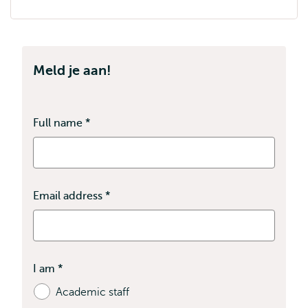
Meld je aan!
Full name
*
Dit
veld
is
verplicht
Email address
*
Dit
veld
is
verplicht
I am
*
Bevat
Academic staff
verplichte