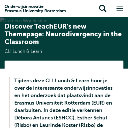
en naar
en naar de
Direct naar
Onderwijsinnovatie
de
Erasmus University Rotterdam
Toon
Op
zoekfunctie
subnavigatie
inhoud
zoekveld
me
gaan
gaan
Discover TeachEUR's new
Themepage: Neurodivergency in the
Classroom
CLI Lunch & Learn
Tijdens deze CLI Lunch & Learn hoor je
over de interessante onderwijsinnovaties
en het onderzoek dat plaatsvindt aan de
Erasmus Universiteit Rotterdam (EUR) en
daarbuiten. In deze editie verkennen
Débora Antunes (ESHCC), Esther Schut
(Risbo) en Laurinde Koster (Risbo) de