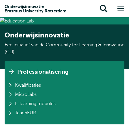
en naar
en naar de
Direct naar
Onderwijsinnovatie
de
Erasmus University Rotterdam
Toon
Op
zoekfunctie
subnavigatie
inhoud
zoekveld
me
gaan
gaan
Onderwijsinnovatie
Een initiatief van de Community for Learning & Innovation
(CLI)
Professionalisering
Kwalificaties
MicroLabs
E-learning modules
TeachEUR