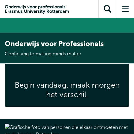
en naar
en naar de
Direct naar
Onderwijs voor professionals
de
Erasmus University Rotterdam
Toon
Op
zoekfunctie
subnavigatie
inhoud
zoekveld
me
gaan
gaan
Onderwijs voor Professionals
Continuing to making minds matter
Begin vandaag, maak morgen
het verschil.