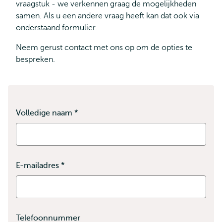
vraagstuk - we verkennen graag de mogelijkheden
samen. Als u een andere vraag heeft kan dat ook via
onderstaand formulier.
Neem gerust contact met ons op om de opties te
bespreken.
Volledige naam
*
Dit
veld
is
verplicht
E-mailadres
*
Dit
veld
is
verplicht
Telefoonnummer