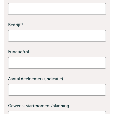
Bedrijf
*
Dit
veld
is
verplicht
Functie/rol
Aantal deelnemers (indicatie)
Gewenst startmoment/planning