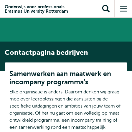
en naar
en naar de
Direct naar
Onderwijs voor professionals
de
Erasmus University Rotterdam
Toon
Op
zoekfunctie
subnavigatie
inhoud
zoekveld
me
gaan
gaan
Contactpagina bedrijven
Samenwerken aan maatwerk en
incompany programma’s
Elke organisatie is anders. Daarom denken wij graag
mee over leeroplossingen die aansluiten bij de
specifieke uitdagingen en ambities van jouw team of
organisatie. Of het nu gaat om een volledig op maat
ontwikkeld programma, een incompany training of
een samenwerking rond een maatschappelijk