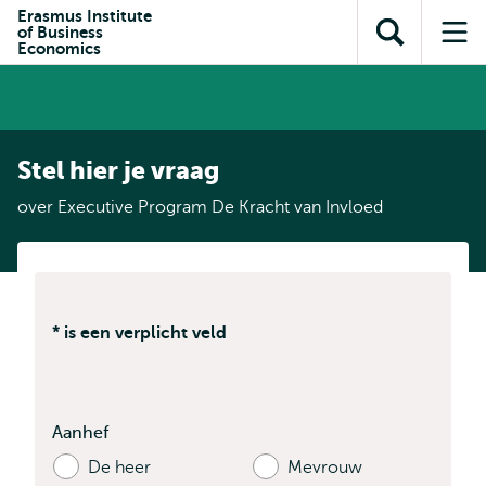
en naar
Erasmus Institute
en naar de
Direct naar
of Business
de
Toon
Op
zoekfunctie
subnavigatie
Economics
inhoud
zoekveld
me
gaan
gaan
Stel hier je vraag
over Executive Program De Kracht van Invloed
* is een verplicht veld
Aanhef
De heer
Mevrouw