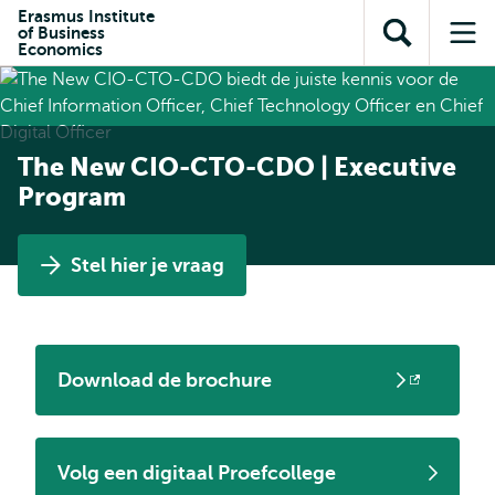
en naar
Erasmus Institute
en naar de
Direct naar
of Business
de
Toon
Op
zoekfunctie
subnavigatie
Economics
inhoud
zoekveld
me
gaan
gaan
The New CIO-CTO-CDO | Executive
Program
Stel hier je vraag
Download de brochure
Opent
extern
Volg een digitaal Proefcollege