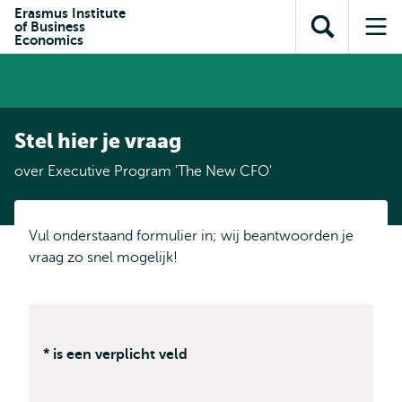
en naar
Erasmus Institute
en naar de
Direct naar
of Business
de
Toon
Op
zoekfunctie
subnavigatie
Economics
inhoud
zoekveld
me
gaan
gaan
Stel hier je vraag
over Executive Program 'The New CFO'
Vul onderstaand formulier in; wij beantwoorden je
vraag zo snel mogelijk!
* is een verplicht veld