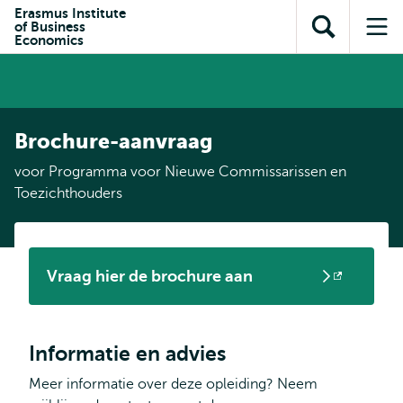
en naar
Erasmus Institute
en naar de
Direct naar
of Business
de
Toon
Op
zoekfunctie
subnavigatie
Economics
inhoud
zoekveld
me
gaan
gaan
Brochure-aanvraag
voor Programma voor Nieuwe Commissarissen en
Toezichthouders
Vraag hier de brochure aan
Opent
extern
Informatie en advies
Meer informatie over deze opleiding? Neem