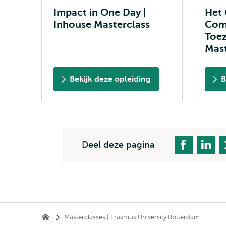
Impact in One Day |
Het
Inhouse Masterclass
Com
Toez
Mast
Bekijk deze opleiding
B
Deel deze pagina
Kruimelpad
Masterclasses | Erasmus University Rotterdam
Erasmus Institute of Business Economics