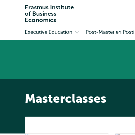
Erasmus Institute
of Business
Economics
Executive Education
Post-Master en Postin
Primair
Open
submenu
Executive
Education
Masterclasses