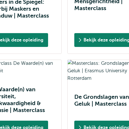
Mensgerichtheid |
ers in de Spiegel:
Masterclass
bij Maskers en
duw | Masterclass
ekijk deze opleiding
Bekijk deze opleidin
aarde(n) van
siteit,
De Grondslagen van
jkwaardigheid &
Geluk | Masterclass
usie | Masterclass
ekijk deze opleiding
Bekijk deze opleidin