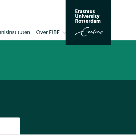
Erasmus
Zoeken
University
Rotterdam
nisinstituten
Over EIBE
Open
submenu
Over
EIBE
Listen