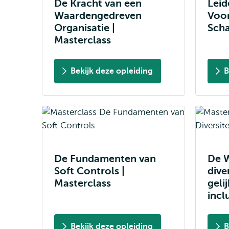
De Kracht van een
Leid
Waardengedreven
Voor
Organisatie |
Scha
Masterclass
Bekijk deze opleiding
B
De Fundamenten van
De W
Soft Controls |
diver
Masterclass
geli
incl
Bekijk deze opleiding
B