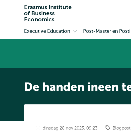
Erasmus Institute
of Business
Economics
Executive Education
Post-Master en Postin
Primair
Open
submenu
Executive
Education
De handen ineen t
dinsdag 28 nov 2023, 09:23
Blogpost