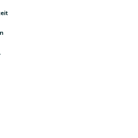
eit
jn
.