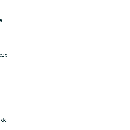
e.
deze
 de