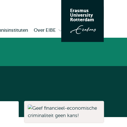
Erasmus
Zoeken
University
Rotterdam
nisinstituten
Over EIBE
Open
submenu
Over
EIBE
Listen