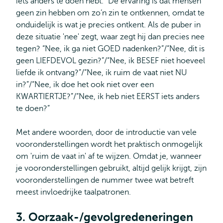
iets anders te doen hebt.” De ervaring is dat mensen
geen zin hebben om zo’n zin te ontkennen, omdat te
onduidelijk is wat je precies ontkent. Als de puber in
deze situatie 'nee' zegt, waar zegt hij dan precies nee
tegen? “Nee, ik ga niet GOED nadenken?”/“Nee, dit is
geen LIEFDEVOL gezin?”/“Nee, ik BESEF niet hoeveel
liefde ik ontvang?”/“Nee, ik ruim de vaat niet NU
in?”/“Nee, ik doe het ook niet over een
KWARTIERTJE?”/“Nee, ik heb niet EERST iets anders
te doen?”
Met andere woorden, door de introductie van vele
vooronderstellingen wordt het praktisch onmogelijk
om 'ruim de vaat in' af te wijzen. Omdat je, wanneer
je vooronderstellingen gebruikt, altijd gelijk krijgt, zijn
vooronderstellingen de nummer twee wat betreft
meest invloedrijke taalpatronen.
3. Oorzaak-/gevolgredeneringen