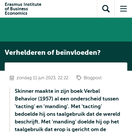
en naar
Erasmus Institute
en naar de
Direct naar
of Business
de
Toon
Op
zoekfunctie
subnavigatie
Economics
inhoud
zoekveld
me
gaan
gaan
Verhelderen of beïnvloeden?
zondag 11 jun 2023, 22:22
Blogpost
Skinner maakte in zijn boek Verbal
Behavior (1957) al een onderscheid tussen
'tacting' en 'manding'. Met 'tacting'
bedoelde hij ons taalgebruik dat de wereld
beschrijft. Met 'manding' doelde hij op het
taalgebruik dat erop is gericht om de