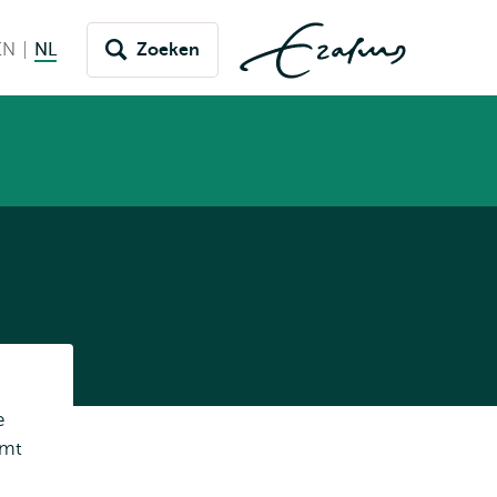
EN
English
NL
Nederlands huidige taal
Zoeken
issel
aar
aal
Listen
e
emt