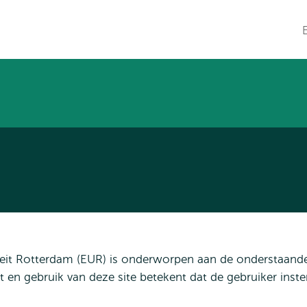
en naar
en naar de
Direct naar
de
zoekfunctie
subnavigatie
inhoud
W
gaan
gaan
n
t
iteit Rotterdam (EUR) is onderworpen aan de onderstaand
en gebruik van deze site betekent dat de gebruiker inst