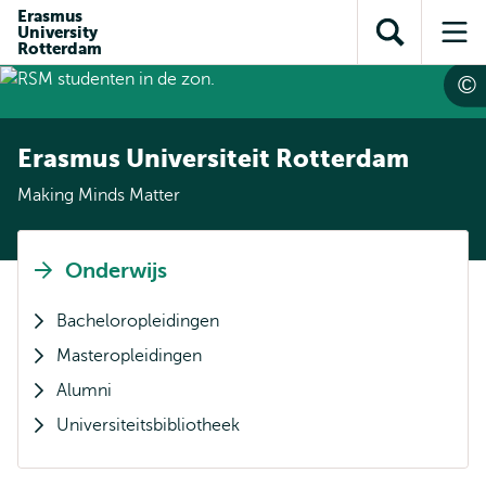
en naar
Erasmus
en naar de
Direct naar
University
de
Toon
Op
zoekfunctie
subnavigatie
Rotterdam
inhoud
zoekveld
me
gaan
gaan
Erasmus Universiteit Rotterdam
Making Minds Matter
Onderwijs
Bacheloropleidingen
Masteropleidingen
Alumni
Universiteitsbibliotheek