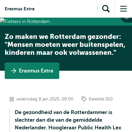
en naar
en naar de
Direct naar
Erasmus Extra
de
Toon
Op
zoekfunctie
subnavigatie
inhoud
zoekveld
me
gaan
gaan
Zo maken we Rotterdam gezonder:
"Mensen moeten weer buitenspelen,
kinderen maar ook volwassenen."
Erasmus Extra
woensdag 8 jan 2025, 09:00
Kwestie 010
De gezondheid van de Rotterdammer is
slechter dan die van de gemiddelde
Nederlander. Hoogleraar Public Health Lex