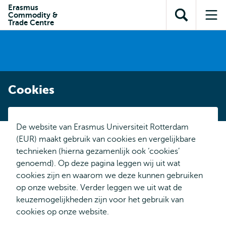
en naar
Erasmus
en naar de
Direct naar
Commodity &
de
Toon
Op
zoekfunctie
subnavigatie
Trade Centre
inhoud
zoekveld
me
gaan
gaan
Cookies
De website van Erasmus Universiteit Rotterdam
(EUR) maakt gebruik van cookies en vergelijkbare
technieken (hierna gezamenlijk ook ‘cookies’
genoemd). Op deze pagina leggen wij uit wat
cookies zijn en waarom we deze kunnen gebruiken
op onze website. Verder leggen we uit wat de
keuzemogelijkheden zijn voor het gebruik van
cookies op onze website.