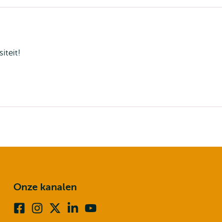
iteit!
Onze kanalen
Facebook
Instagram
X
Linkedin
Youtube
(voorheen