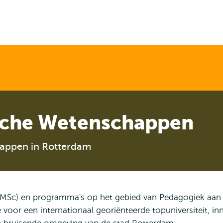
en naar
en naar de
Direct naar
de
zoekfunctie
subnavigatie
inhoud
gaan
gaan
sche Wetenschappen
happen in Rotterdam
es (MSc) en programma's op het gebied van Pedagogiek aan
e voor een internationaal georiënteerde topuniversiteit, i