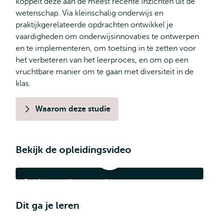
koppelt deze aan de meest recente inzichten uit de
wetenschap. Via kleinschalig onderwijs en
praktijkgerelateerde opdrachten ontwikkel je
vaardigheden om onderwijsinnovaties te ontwerpen
en te implementeren, om toetsing in te zetten voor
het verbeteren van het leerproces, en om op een
vruchtbare manier om te gaan met diversiteit in de
klas.
Waarom deze studie
Bekijk de opleidingsvideo
Student
aan
het
Student aan het woord -
woord
-
Onderwijswetenschappen
Onderwijswetenschappen
Dit ga je leren