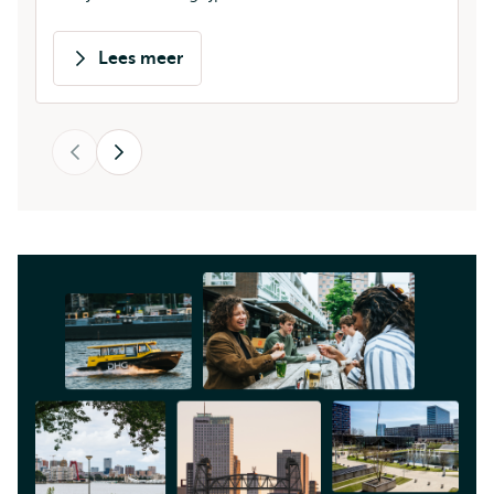
Lees meer
over
Saloua
Charif
Vorige
Volgende