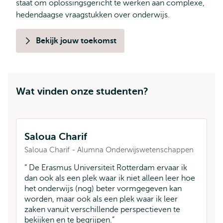
staat om oplossingsgericht te werken aan complexe,
hedendaagse vraagstukken over onderwijs.
Bekijk jouw toekomst
Wat vinden onze studenten?
Saloua Charif
T
Saloua Charif - Alumna Onderwijswetenschappen
Me
O
De Erasmus Universiteit Rotterdam ervaar ik
W
dan ook als een plek waar ik niet alleen leer hoe
s
het onderwijs (nog) beter vormgegeven kan
vo
worden, maar ook als een plek waar ik leer
zaken vanuit verschillende perspectieven te
bekijken en te begrijpen.