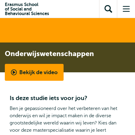
en naar
Erasmus School
en naar de
Direct naar
of Social and
de
Toon
Op
zoekfunctie
subnavigatie
Behavioural Sciences
inhoud
zoekveld
me
gaan
gaan
Onderwijswetenschappen
Bekijk de video
Student
aan
het
Is deze studie iets voor jou?
woord
-
Ben je gepassioneerd over het verbeteren van het
Onderwijswetenschappen
onderwijs en wil je impact maken in de diverse
grootstedelijke wereld waarin wij leven? Kies dan
voor deze masterspecialisatie waarin je leert