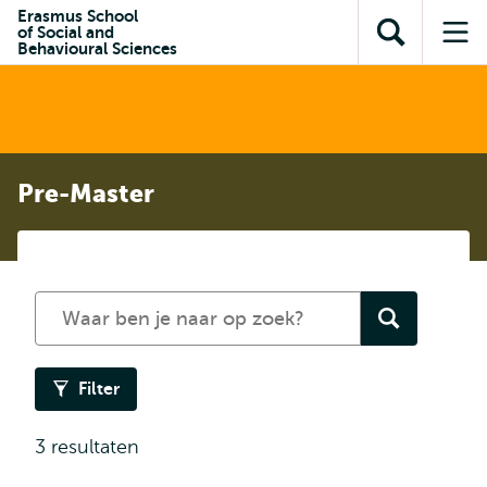
en naar
Erasmus School
en naar de
Direct naar
of Social and
de
Toon
Op
zoekfunctie
subnavigatie
Behavioural Sciences
inhoud
zoekveld
me
gaan
gaan
Pre-Master
Zoek
een
opleiding
Filter
3 resultaten