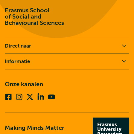
Erasmus School
of Social and
Behavioural Sciences
Direct naar
Informatie
Onze kanalen
Facebook
Instagram
X
Linkedin
Youtube
(voorheen
twitter)
Erasmus
Making Minds Matter
University