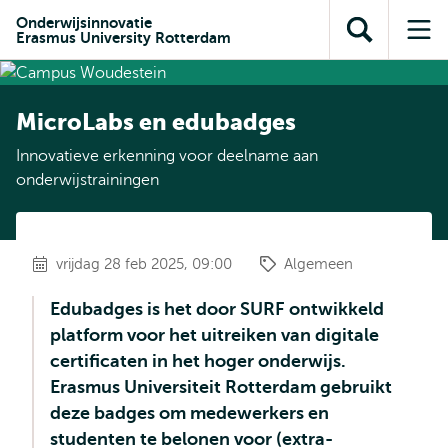
en naar
en naar de
Direct naar
Onderwijsinnovatie
de
Erasmus University Rotterdam
Toon
Op
zoekfunctie
subnavigatie
inhoud
zoekveld
me
gaan
gaan
MicroLabs en edubadges
Innovatieve erkenning voor deelname aan
onderwijstrainingen
vrijdag 28 feb 2025, 09:00
Algemeen
Edubadges is het door SURF ontwikkeld
platform voor het uitreiken van digitale
certificaten in het hoger onderwijs.
Erasmus Universiteit Rotterdam gebruikt
deze badges om medewerkers en
studenten te belonen voor (extra-