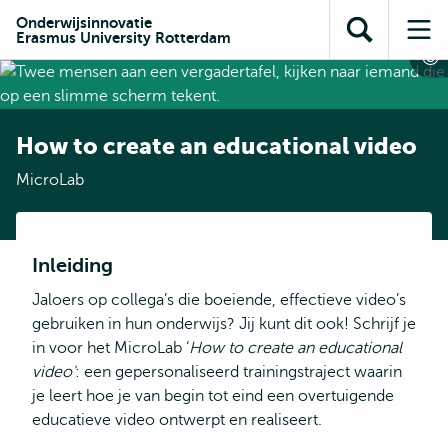
en naar
en naar de
Direct naar
Onderwijsinnovatie
de
Erasmus University Rotterdam
Toon
Op
zoekfunctie
subnavigatie
inhoud
zoekveld
me
gaan
gaan
How to create an educational video
MicroLab
Inleiding
Jaloers op collega’s die boeiende, effectieve video’s
gebruiken in hun onderwijs? Jij kunt dit ook! Schrijf je
in voor het MicroLab ‘
How to create an educational
video'
: een gepersonaliseerd trainingstraject waarin
je leert hoe je van begin tot eind een overtuigende
educatieve video ontwerpt en realiseert.