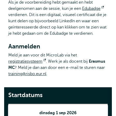
Als je de voorbereiding hebt gemaakt en hebt
deelgenomen aan de sessie, kun je een
Edubadge
Opent
verdienen. Dit is een digitaal, visueel certificaat die je
extern
kunt delen op bijvoorbeeld LinkedIn en waar een
geïnteresseerde direct op kan klikken om te zien wat
je hebt gedaan om de Edubadge te verdienen.
Aanmelden
Meld je aan voor dit MicroLab via het
registratiesysteem
Opent
. Werk je als docent bij
Erasmus
MC
? Meld je dan aan door een e-mail te sturen naar
extern
training@risbo.eur.nl
.
Startdatums
dinsdag 1 sep 2026