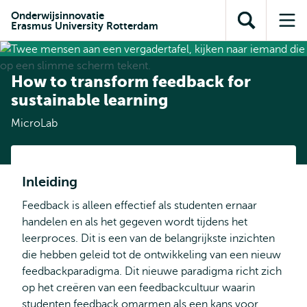
en naar
en naar de
Direct naar
Onderwijsinnovatie
de
Erasmus University Rotterdam
Toon
Op
zoekfunctie
subnavigatie
inhoud
zoekveld
me
gaan
gaan
How to transform feedback for
sustainable learning
MicroLab
Inleiding
Feedback is alleen effectief als studenten ernaar
handelen en als het gegeven wordt tijdens het
leerproces. Dit is een van de belangrijkste inzichten
die hebben geleid tot de ontwikkeling van een nieuw
feedbackparadigma. Dit nieuwe paradigma richt zich
op het creëren van een feedbackcultuur waarin
studenten feedback omarmen als een kans voor