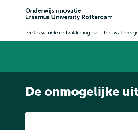
Onderwijsinnovatie
Erasmus University Rotterdam
Professionele ontwikkeling
Innovatieproj
Primair
Open
submenu
Professionele
ontwikkeling
De onmogelijke ui