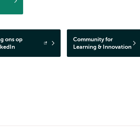
lg ons op
Community for
ent
nkedIn
Learning & Innovation
tern