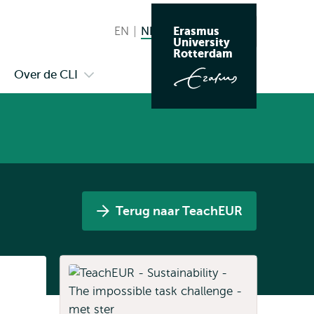
Erasmus
EN
English
NL
Nederlands huidige taal
Zoeken
University
Wissel
Rotterdam
naar
Over de CLI
pen
Open
taal
ubmenu
submenu
ieuws
Over
de
genda
CLI
Terug naar TeachEUR