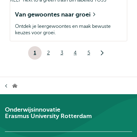
Van gewoontes naar groei
Ontdek je leergewoontes en maak bewuste
keuzes voor groei.
Paginering
1
2
3
4
5
Huidige
Pagina
Pagina
Pagina
Pagina
Volgende
pagina
pagina
Kruimelpad
Onderwijsinnovatie
Onderwijsinnovatie
Erasmus University Rotterdam