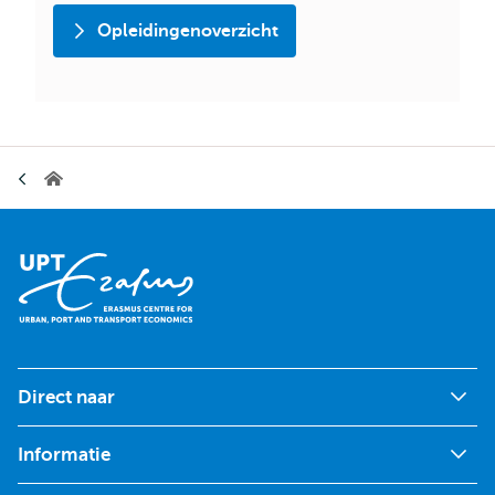
Opleidingenoverzicht
Kruimelpad
Erasmus
Centre
for
Urban,
Port
and
Transport
Economics
Direct naar
Informatie