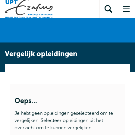
en naar
en naar de
Direct naar
de
Toon
Op
zoekfunctie
subnavigatie
inhoud
zoekveld
me
gaan
gaan
Vergelijk opleidingen
Oeps…
Je hebt geen opleidingen geselecteerd om te
vergelijken. Selecteer opleidingen uit het
overzicht om te kunnen vergelijken.