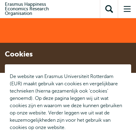
en naar
Erasmus Happiness
en naar de
Direct naar
Economics Research
de
Toon
Op
zoekfunctie
subnavigatie
Organisation
inhoud
zoekveld
me
gaan
gaan
Cookies
De website van Erasmus Universiteit Rotterdam
(EUR) maakt gebruik van cookies en vergelijkbare
technieken (hierna gezamenlijk ook ‘cookies’
genoemd). Op deze pagina leggen wij uit wat
cookies zijn en waarom we deze kunnen gebruiken
op onze website. Verder leggen we uit wat de
keuzemogelijkheden zijn voor het gebruik van
cookies op onze website.