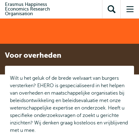
en naar
Erasmus Happiness
en naar de
Direct naar
Economics Research
de
Toon
Op
zoekfunctie
subnavigatie
Organisation
inhoud
zoekveld
me
gaan
gaan
Voor overheden
Wilt u het geluk of de brede welvaart van burgers
versterken? EHERO is gespecialiseerd in het helpen
van overheden en maatschappelijke organisaties bij
beleidsontwikkeling en beleidsevaluatie met onze
wetenschappelijke expertise en onderzoek. Heeft u
specifieke onderzoeksvragen of zoekt u gerichte
inzichten? Wij denken graag kosteloos en vrijblijvend
met u mee.