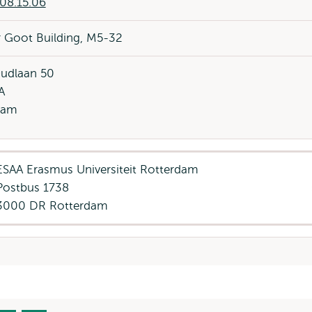
08.15.06
 Goot Building, M5-32
Oudlaan 50
A
dam
ESAA Erasmus Universiteit Rotterdam
Postbus 1738
3000 DR Rotterdam