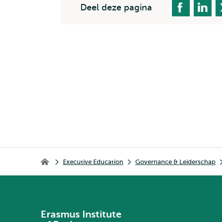
Deel deze pagina
Kruimelpad
Executive Education
Governance & Leiderschap
Erasmus Institute of Business Economics
Erasmus Institute