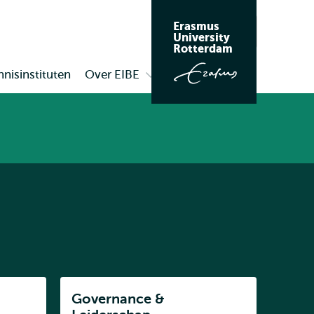
Erasmus
Zoeken
University
Rotterdam
nisinstituten
Over EIBE
Open
submenu
Over
EIBE
Listen
Governance &
Subnavigatie