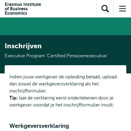
en naar
Erasmus Institute
en naar de
Direct naar
of Business
de
Toon
Op
zoekfunctie
subnavigatie
Economics
inhoud
zoekveld
me
gaan
gaan
Inschrijven
Executive Program 'Certified Pensioenexecutive'
Indien jouw werkgever de opleiding betaalt, upload
dan zowel de werkgeversverklaring als het
inschrijfformulier.
Tip:
laat de verklaring eerst ondertekenen door je
werkgever voordat je het inschrijfformulier invult.
Werkgeversverklaring