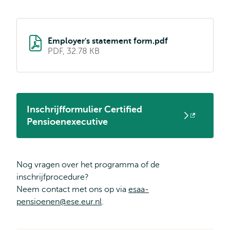
Employer's statement form.pdf
PDF, 32.78 KB
Inschrijfformulier Certified
Opent
Pensioenexecutive
extern
Nog vragen over het programma of de
inschrijfprocedure?
Neem contact met ons op via
esaa-
pensioenen@ese.eur.nl
.