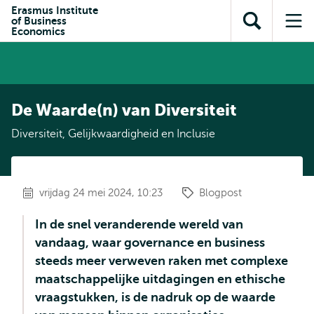
en naar
Erasmus Institute
en naar de
Direct naar
of Business
de
Toon
Op
zoekfunctie
subnavigatie
Economics
inhoud
zoekveld
me
gaan
gaan
De Waarde(n) van Diversiteit
Diversiteit, Gelijkwaardigheid en Inclusie
vrijdag 24 mei 2024, 10:23
Blogpost
In de snel veranderende wereld van
vandaag, waar governance en business
steeds meer verweven raken met complexe
maatschappelijke uitdagingen en ethische
vraagstukken, is de nadruk op de waarde