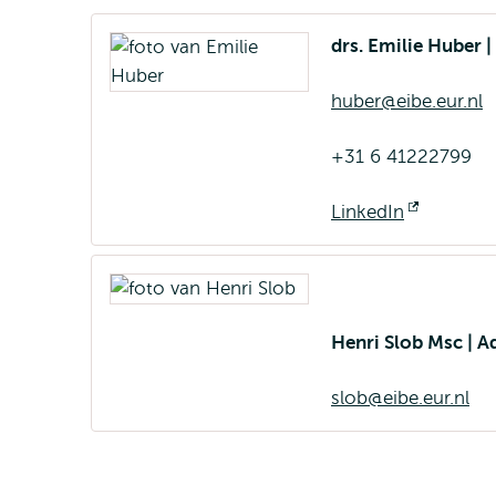
drs. Emilie Huber |
huber@eibe.eur.nl
+31 6 41222799
LinkedIn
Opent
extern
Henri Slob Msc | A
slob@eibe.eur.nl