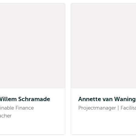
Willem Schramade
Annette van Waning
inable Finance
Projectmanager | Facilit
acher