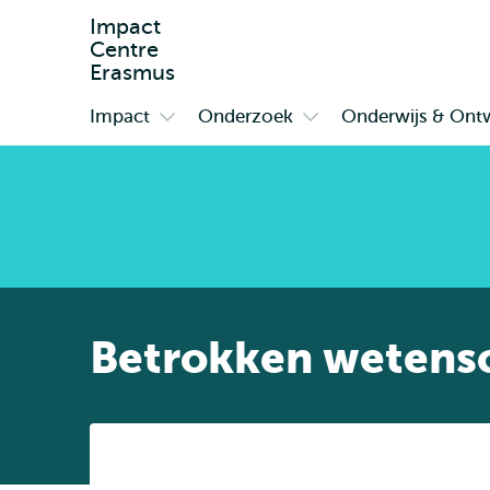
Impact
Centre
Erasmus
Impact
Onderzoek
Onderwijs & Ontw
Primair
Open
Open
submenu
submenu
Impact
Onderzoek
Betrokken wetensc