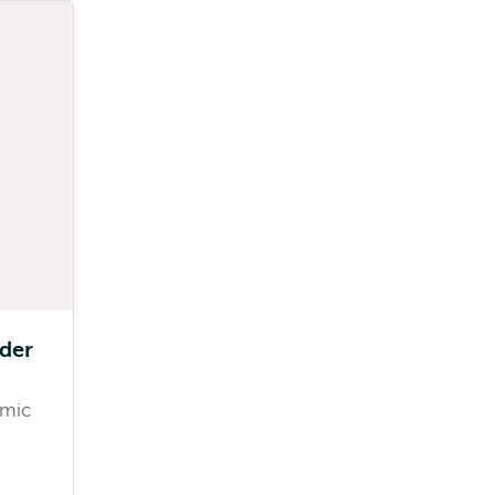
lder
mic