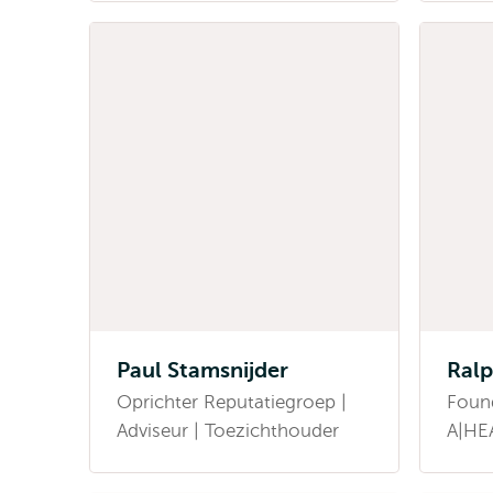
Paul Stamsnijder
Ral
Oprichter Reputatiegroep |
Foun
Adviseur | Toezichthouder
A|HE