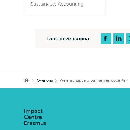
Sustainable Accounting
Deel deze pagina
Kruimelpad
Over ons
Wetenschappers, partners en docenten
Impact Centre Erasmus
Impact
Centre
Erasmus