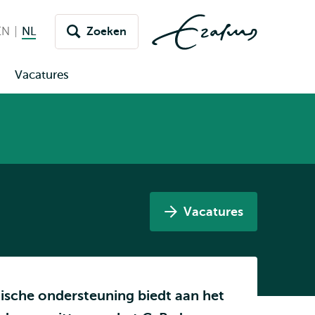
EN
English
NL
Nederlands huidige taal
Zoeken
issel
aar
Vacatures
pen
aal
ubmenu
raktische
nformatie
Vacatures
ridische ondersteuning biedt aan het