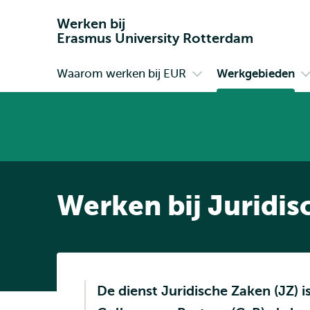
Werken bij
Erasmus University Rotterdam
Waarom werken bij EUR
Werkgebieden
Primair
Open
O
submenu
s
Waarom
W
werken
bij
EUR
Werken bij Juridi
De dienst Juridische Zaken (JZ) i