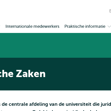
en naar
en naar de
Direct naar
de
zoekfunctie
subnavigatie
inhoud
W
gaan
gaan
n
Internationale medewerkers
Praktische informatie
pen
O
t
ubmenu
s
erkgebieden
P
i
sche Zaken
s de centrale afdeling van de universiteit die ju