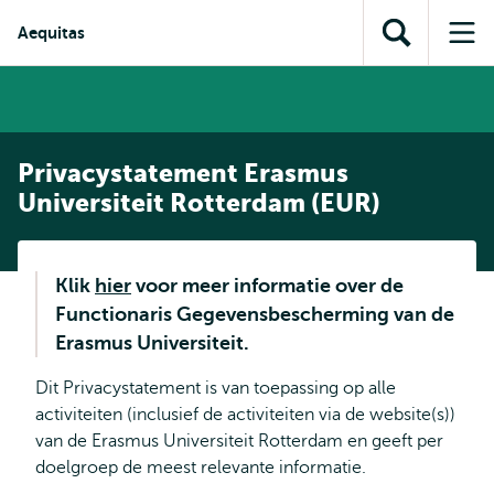
en naar
en naar de
Direct naar
Aequitas
de
Toon
Op
zoekfunctie
subnavigatie
inhoud
zoekveld
me
gaan
gaan
Privacystatement Erasmus
Universiteit Rotterdam (EUR)
Klik
hier
voor meer informatie over de
Functionaris Gegevensbescherming van de
Erasmus Universiteit.
Dit Privacystatement is van toepassing op alle
activiteiten (inclusief de activiteiten via de website(s))
van de Erasmus Universiteit Rotterdam en geeft per
doelgroep de meest relevante informatie.