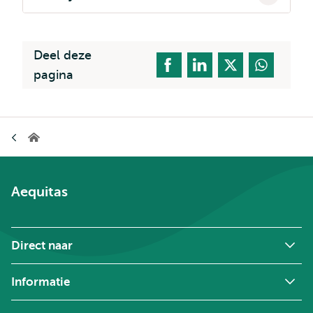
Deel deze
pagina
Kruimelpad
Erasmus
Centre
for
Values,
Measurement
Aequitas
&
Leadership
Direct naar
Informatie