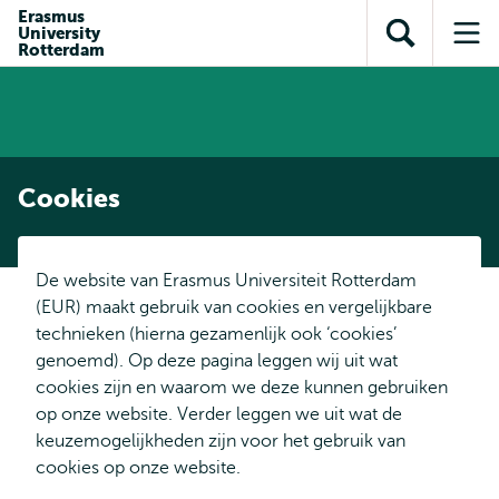
en naar
Erasmus
en naar de
Direct naar
University
de
Toon
Op
zoekfunctie
subnavigatie
Rotterdam
inhoud
zoekveld
me
gaan
gaan
Cookies
De website van Erasmus Universiteit Rotterdam
(EUR) maakt gebruik van cookies en vergelijkbare
technieken (hierna gezamenlijk ook ‘cookies’
genoemd). Op deze pagina leggen wij uit wat
cookies zijn en waarom we deze kunnen gebruiken
op onze website. Verder leggen we uit wat de
keuzemogelijkheden zijn voor het gebruik van
cookies op onze website.