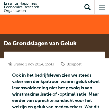
en naar
Erasmus Happiness
en naar de
Direct naar
Economics Research
de
Toon
Op
zoekfunctie
subnavigatie
Organisation
inhoud
zoekveld
me
gaan
gaan
De Grondslagen van Geluk
vrijdag 1 nov 2024, 15:43
Blogpost
Ook in het bedrijfsleven zien we steeds
vaker een denkpatroon waarin geluk ofwel
levensvoldoening niet het gevolg is van
winstmaximalisatie of -optimalisatie. Maar
eerder van oprechte aandacht voor het
welzijn en geluk van medewerkers. Wat dit