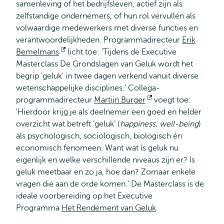
samenleving of het bedrijfsleven, actief zijn als
zelfstandige ondernemers, of hun rol vervullen als
volwaardige medewerkers met diverse functies en
verantwoordelijkheden. Programmadirecteur
Erik
Bemelmans
Opent
licht toe: 'Tijdens de Executive
Masterclass De Grondslagen van Geluk wordt het
extern
begrip 'geluk' in twee dagen verkend vanuit diverse
wetenschappelijke disciplines.' Collega-
programmadirecteur
Martijn Burger
Opent
voegt toe:
'Hierdoor krijg je als deelnemer een goed en helder
extern
overzicht wat betreft ‘geluk’ (
happiness, well-being
)
als psychologisch, sociologisch, biologisch én
economisch fenomeen. Want wat ís geluk nu
eigenlijk en welke verschillende niveaus zijn er? Is
geluk meetbaar en zo ja, hoe dan? Zomaar enkele
vragen die aan de orde komen.' De Masterclass is de
ideale voorbereiding op het Executive
Programma
Het Rendement van Geluk
.