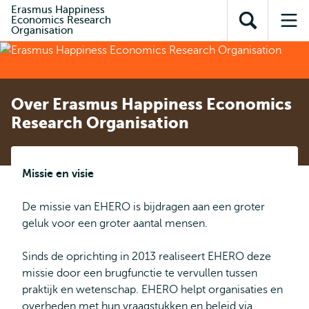
en naar
Erasmus Happiness
en naar de
Direct naar
Economics Research
de
Toon
Op
zoekfunctie
subnavigatie
Organisation
inhoud
zoekveld
me
gaan
gaan
Over Erasmus Happiness Economics
Research Organisation
Missie en visie
De missie van EHERO is bijdragen aan een groter
geluk voor een groter aantal mensen.
Sinds de oprichting in 2013 realiseert EHERO deze
missie door een brugfunctie te vervullen tussen
praktijk en wetenschap. EHERO helpt organisaties en
overheden met hun vraagstukken en beleid via