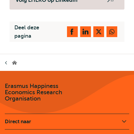
Volg EHERO op LinkedIn
Opent
extern
Deel deze
pagina
Kruimelpad
Erasmus
Happiness
Economics
Research
Organisation
Erasmus Happiness
Economics Research
Organisation
Direct naar