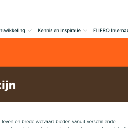
en naar
en naar de
Direct naar
de
zoekfunctie
subnavigatie
inhoud
gaan
gaan
ntwikkeling
Kennis en Inspiratie
EHERO Internat
Open
Open
submenu
submenu
Opleiding
Kennis
en
en
Ontwikkeling
Inspiratie
ijn
n leven en brede welvaart bieden vanuit verschillende