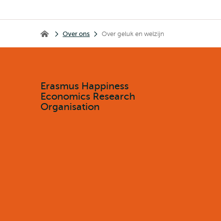
Kruimelpad
Over ons
Over geluk en welzijn
Erasmus Happiness Economics Research Organisation
Erasmus Happiness
Economics Research
Organisation