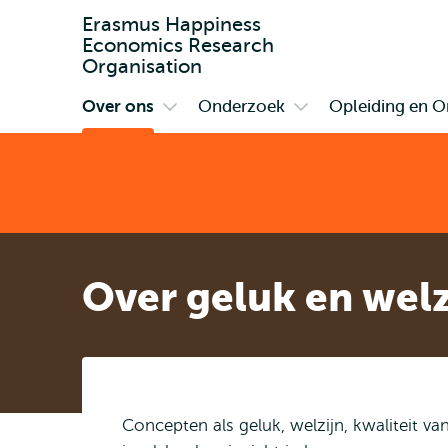
Erasmus Happiness
Economics Research
Organisation
Over ons
Onderzoek
Opleiding en O
Primair
Open
Open
submenu
submenu
Over
Onderzoek
ons
Over geluk en welz
Concepten als geluk, welzijn, kwaliteit va