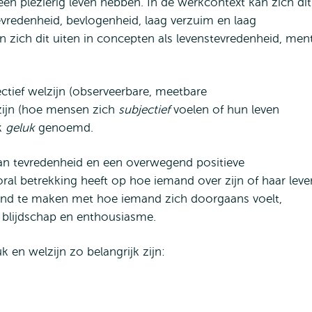
en plezierig leven hebben. In de werkcontext kan zich dit
evredenheid, bevlogenheid, laag verzuim en laag
n zich dit uiten in concepten als levenstevredenheid, men
ctief welzijn (observeerbare, meetbare
zijn (hoe mensen zich
subjectief
voelen of hun leven
ak
geluk
genoemd.
van tevredenheid en een overwegend positieve
l betrekking heeft op hoe iemand over zijn of haar leve
and te maken met hoe iemand zich doorgaans voelt,
 blijdschap en enthousiasme.
 en welzijn zo belangrijk zijn: