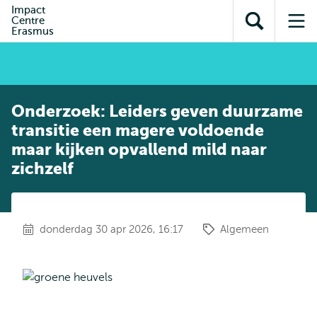
en naar
Impact
en naar de
Direct naar
Centre
de
Toon
Op
zoekfunctie
subnavigatie
Erasmus
inhoud
zoekveld
me
gaan
gaan
Onderzoek: Leiders geven duurzame
transitie een magere voldoende
maar kijken opvallend mild naar
zichzelf
donderdag 30 apr 2026, 16:17
Algemeen