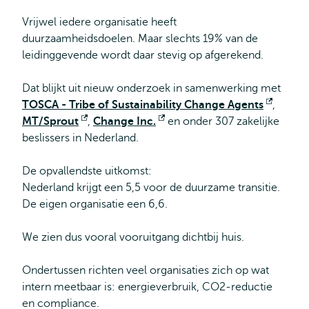
Vrijwel iedere organisatie heeft
duurzaamheidsdoelen. Maar slechts 19% van de
leidinggevende wordt daar stevig op afgerekend.
Dat blijkt uit nieuw onderzoek in samenwerking met
TOSCA - Tribe of Sustainability Change Agents
Opent
,
MT/Sprout
Opent
,
Change Inc.
Opent
en onder 307 zakelijke
extern
beslissers in Nederland.
extern
extern
De opvallendste uitkomst:
Nederland krijgt een 5,5 voor de duurzame transitie.
De eigen organisatie een 6,6.
We zien dus vooral vooruitgang dichtbij huis.
Ondertussen richten veel organisaties zich op wat
intern meetbaar is: energieverbruik, CO2-reductie
en compliance.