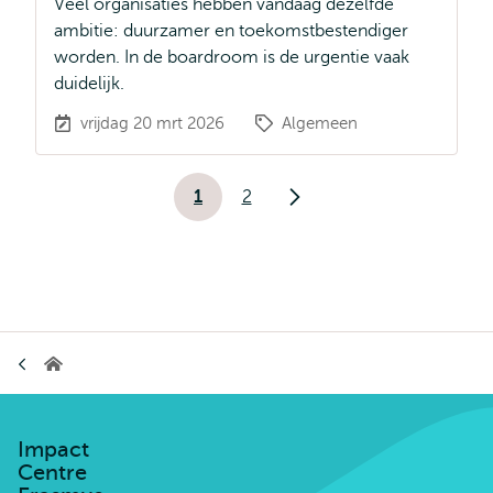
Veel organisaties hebben vandaag dezelfde
ambitie: duurzamer en toekomstbestendiger
worden. In de boardroom is de urgentie vaak
duidelijk.
vrijdag 20 mrt 2026
Algemeen
Paginering
1
2
Huidige
Pagina
Volgende
pagina
pagina
Kruimelpad
Impact
Centre
Erasmus
Impact
Centre